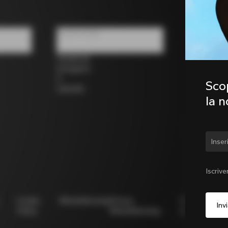
Social media
Facebook
Instagram
X
Scop
LinkedIn
la 
Camb
Iscrive
Cookie
Whistleblowing
Privacy
Modello
N
Policy
Whistleblowing
231