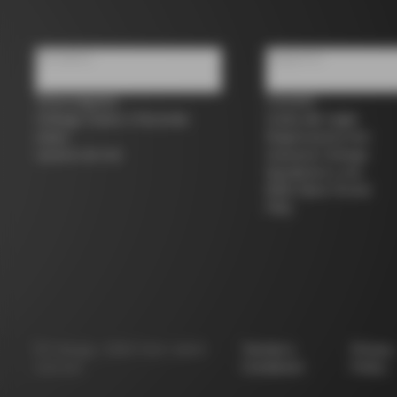
Chi siamo
Supporto
Trova negozio
Contatti
Colnago Usato e Seconda
Guida alle taglie
mano
Registrazione bici
Lavora con noi
Garanzia Colnago
Spedizioni e resi
B2B Client Portal
FAQ
©
Colnago
2026
Tutti i diritti
Termini e
Privacy
riservati
Condizioni
Policy