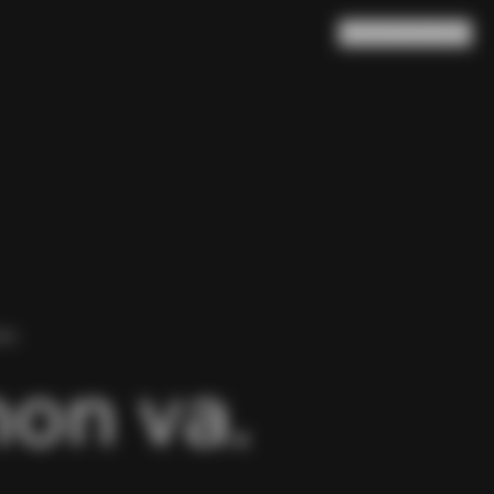
Ricerca
Carrello
(
0
)
NA.
non va.