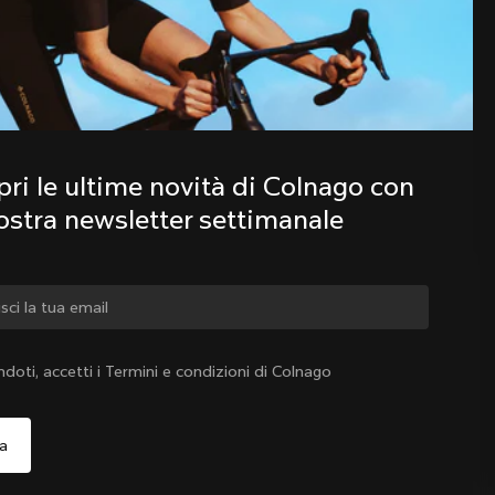
Scopri le ultime novità della famiglia 
Colnago con la nostra newsletter 
settimanale
ri le ultime novità di Colnago con 
nostra newsletter settimanale
iare paese?
ndoti, accetti i Termini e condizioni di Colnago
Sì, continua a visitare il sito web di Svizzera
Svizzera
|
Italiano
o, continua a visitare il sito web di Stati Uniti d'America
Scegli un altro paese