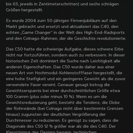
bis 65, jeweils in Zentimeterschritten) und sechs schrägen
Colnago Familie mit unserem wöchentlichen 
Größen hergestellt.
Newsletter
Es wurde 2004 zum 50-jährigen Firmenjubiläum auf den
Markt gebracht und ersetzt und aktualisiert das C40, den
echten „Game Changer“ in der Welt des High-End-Radsports
Über uns
und den Colnago-Rahmen, der die Geschichte revolutionierte.
Ein Geschäft finden
Das C50 hatte die schwierige Aufgabe, dieses schwere Erbe
Support
Colnago gebraucht und aus zweiter Hand
nicht nur fortzuführen, sondern auch zu verbessern. In dieser
Arbeiten Sie mit uns
historischen Zeit dominiert die Suche nach Leichtigkeit alle
Kontakt
anderen Eigenschaften. Das C50 wurde daher aus einer
Soziale Medien
Grössentabelle
neuen Art von Hochmodul-Kohlenstofffaser hergestellt, die
Registrierung von Fahrrädern
Facebook
eine hohe Steifigkeit und ein geringeres Gewicht als die zuvor
Service und Garantie
Instagram
verwendete Faser vereint. Genauer gesagt betrug die
Versand und Rücksendungen
Entdecke die neuesten Nachrichten von Colnago 
Twitter
Deutschland
|
Deutsch
Gewichtsersparnis bei einer durchschnittlichen Größe etwa
B2B Client Portal
mit unserem wöchentlichen Newsletter
LinkedIn
100 Gramm (plus oder minus 10 %). Wenn es um die
FAQ
Gewichtsreduzierung geht, besteht die Tendenz, die Dicke
der Rohrwände (bei Colnago nicht über bestimmte Grenzen
Allgemeine Geschäftsbedingungen
hinaus) zugunsten der deutlichen Vergrößerung der
Datenschutzbestimmungen
Durchmesser zu reduzieren. Es genügt zu sagen, dass die
Land ändern?
Cookie-Richtlinie
Diagonale des C50 12 % größer war als die des C40. Der
Whistleblowing
Klassizismus des Designs begann, technischen
Mit meiner Anmeldung stimme ich den Allgemeinen