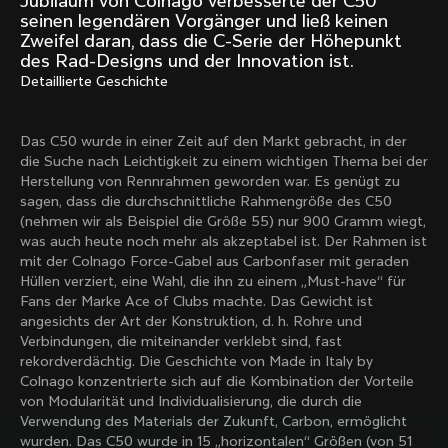
Jubiläum von Colnago verbesserte der C50
Mexico TT
Master
seinen legendären Vorgänger und ließ keinen
1980
1983
Zweifel daran, dass die C-Serie der Höhepunkt
des Rad-Designs und der Innovation ist.
Arabesque
Oval CX
Detaillierte Geschichte
1983
1983
Master Krono
Master Pista Equilateral
1984
1985
Das C50 wurde in einer Zeit auf den Markt gebracht, in der
die Suche nach Leichtigkeit zu einem wichtigen Thema bei der
Herstellung von Rennrahmen geworden war. Es genügt zu
sagen, dass die durchschnittliche Rahmengröße des C50
Mehr laden
(nehmen wir als Beispiel die Größe 55) nur 900 Gramm wiegt,
was auch heute noch mehr als akzeptabel ist. Der Rahmen ist
mit der Colnago Force-Gabel aus Carbonfaser mit geraden
10 von 71
Hüllen verziert, eine Wahl, die ihn zu einem „Must-have“ für
Fans der Marke Ace of Clubs machte. Das Gewicht ist
angesichts der Art der Konstruktion, d. h. Rohre und
Verbindungen, die miteinander verklebt sind, fast
rekordverdächtig. Die Geschichte von Made in Italy by
Colnago konzentrierte sich auf die Kombination der Vorteile
von Modularität und Individualisierung, die durch die
Verwendung des Materials der Zukunft, Carbon, ermöglicht
wurden. Das C50 wurde in 15 „horizontalen“ Größen (von 51
Entdecke die neuesten Nachrichten aus der 