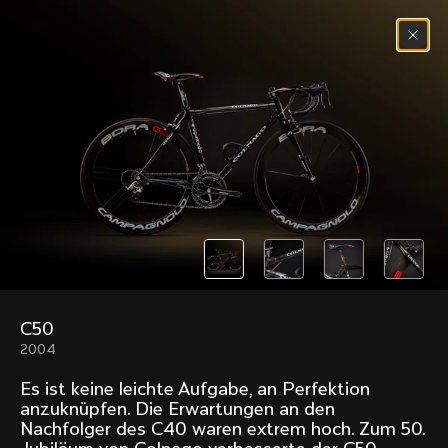
Zum Inhalt springen
Menü
(
0
)
Past models that made history.
Overview over every bike produced by Colnago in
chronological order.
C50
Freccia
Super
2004
1954
1968
Es ist keine leichte Aufgabe, an Perfektion
Mexico
Mexico Oro
anzuknüpfen. Die Erwartungen an den
1972
1979
Nachfolger des C40 waren extrem hoch. Zum 50.