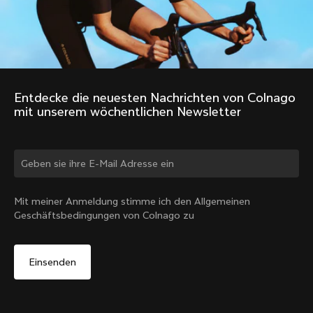
Ein Geschäft finden
Support
Colnago gebraucht und aus zweiter Hand
Arbeiten Sie mit uns
Kontakt
Soziale Medien
Grössentabelle
Registrierung von Fahrrädern
Facebook
Service und Garantie
Instagram
Versand und Rücksendungen
Entdecke die neuesten Nachrichten von Colnago 
Twitter
Deutschland
|
Deutsch
B2B Client Portal
mit unserem wöchentlichen Newsletter
LinkedIn
FAQ
Allgemeine Geschäftsbedingungen
Datenschutzbestimmungen
Land ändern?
Cookie-Richtlinie
Whistleblowing
Mit meiner Anmeldung stimme ich den Allgemeinen
Privacy Whistleblowing
Geschäftsbedingungen von Colnago zu
Modello 231
Ja, weiter auf der Website von Deutschland
©
Colnago
2026
Alle Rechte vorbehalten
Nein, auf der Vereinigte Staaten-Website bleiben
Ihre Datenschutzeinstellungen
Wähle ein anderes Land
Hinweis bei Erhebung