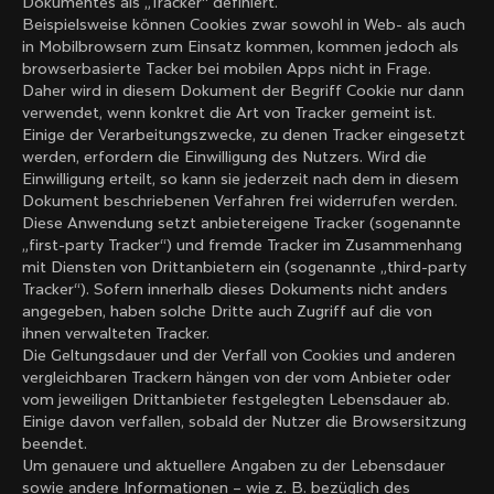
Dokumentes als „Tracker“ definiert.
Beispielsweise können Cookies zwar sowohl in Web- als auch
in Mobilbrowsern zum Einsatz kommen, kommen jedoch als
browserbasierte Tacker bei mobilen Apps nicht in Frage.
Daher wird in diesem Dokument der Begriff Cookie nur dann
verwendet, wenn konkret die Art von Tracker gemeint ist.
Einige der Verarbeitungszwecke, zu denen Tracker eingesetzt
werden, erfordern die Einwilligung des Nutzers. Wird die
Einwilligung erteilt, so kann sie jederzeit nach dem in diesem
Dokument beschriebenen Verfahren frei widerrufen werden.
Diese Anwendung setzt anbietereigene Tracker (sogenannte
„first-party Tracker“) und fremde Tracker im Zusammenhang
mit Diensten von Drittanbietern ein (sogenannte „third-party
Tracker“). Sofern innerhalb dieses Dokuments nicht anders
angegeben, haben solche Dritte auch Zugriff auf die von
ihnen verwalteten Tracker.
Die Geltungsdauer und der Verfall von Cookies und anderen
vergleichbaren Trackern hängen von der vom Anbieter oder
vom jeweiligen Drittanbieter festgelegten Lebensdauer ab.
Einige davon verfallen, sobald der Nutzer die Browsersitzung
beendet.
Um genauere und aktuellere Angaben zu der Lebensdauer
sowie andere Informationen – wie z. B. bezüglich des