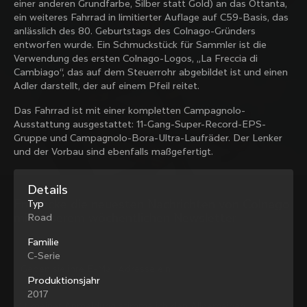
einer anderen Grundfarbe, Silber statt Gold) an das Ottanta,
Colnago Familie mit unserem wöchentlichen 
ein weiteres Fahrrad in limitierter Auflage auf C59-Basis, das
Newsletter
anlässlich des 80. Geburtstags des Colnago-Gründers
entworfen wurde. Ein Schmuckstück für Sammler ist die
Verwendung des ersten Colnago-Logos, „La Freccia di
Cambiago“, das auf dem Steuerrohr abgebildet ist und einen
Über uns
Adler darstellt, der auf einem Pfeil reitet.
Ein Geschäft finden
Das Fahrrad ist mit einer kompletten Campagnolo-
Support
Colnago gebraucht und aus zweiter Hand
Ausstattung ausgestattet: 11-Gang-Super-Record-EPS-
Arbeiten Sie mit uns
Gruppe und Campagnolo-Bora-Ultra-Laufräder. Der Lenker
Kontakt
und der Vorbau sind ebenfalls maßgefertigt.
Soziale Medien
Grössentabelle
Registrierung von Fahrrädern
Facebook
Service und Garantie
Details
Instagram
Versand und Rücksendungen
Entdecke die neuesten Nachrichten von Colnago 
Typ
Twitter
Deutschland
|
Deutsch
B2B Client Portal
mit unserem wöchentlichen Newsletter
Road
LinkedIn
FAQ
Familie
Allgemeine Geschäftsbedingungen
C-Serie
Datenschutzbestimmungen
Land ändern?
Produktionsjahr
Cookie-Richtlinie
2017
Whistleblowing
Mit meiner Anmeldung stimme ich den Allgemeinen