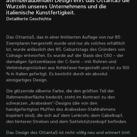
atemberaubenden Design ehrt das Ottanta5 die
Mexico TT
Master
Wurzeln unseres Unternehmens und die
1980
1983
italienische Kunstfertigkeit.
Detaillierte Geschichte
Arabesque
Oval CX
1983
1983
Master Krono
Master Pista Equilateral
Das Ottanta5, das in einer limitierten Auflage von nur 85
1984
1985
Exemplaren hergestellt wurde und nur als solches erhältlich
ist, wurde anlässlich des 85. Geburtstags des Gründers von
Colnago entworfen. Es wurde auf der Basis des C60 – der
damaligen Spitzenklasse der C-Serie – mit Rohren und
Mehr laden
Verbindungsstücken aus Kohlefaser hergestellt und ist zu 100
% in Italien gefertigt. Es besticht durch ein absolut
einzigartiges Design.
10 von 71
Die glitzernde silberne Farbe, die den größten Teil der
Rahmenoberfläche bedeckt, steht im Kontrast zu den
schwarzen „Arabesken“-Designs (die von den
handgefertigten Muffen des Arabesken-Stahlrahmens
inspiriert sind), die sich auf dem Lenkrohr, dem Gabelkopf,
den hinteren Streben und dem Sattelstützenkopf befinden.
Das Design des Ottanta5 ist nicht völlig neu und erinnert (mit
Entdecke die neuesten Nachrichten aus der 