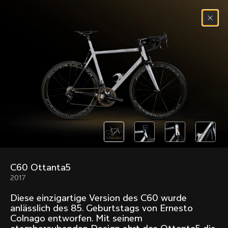
Zum Inhalt springen
Menü
(
0
)
Past models that made history.
Overview over every bike produced by Colnago in
chronological order.
C60 Ottanta5
Freccia
Super
2017
1954
1968
Diese einzigartige Version des C60 wurde
Mexico
Mexico Oro
anlässlich des 85. Geburtstags von Ernesto
1972
1979
Colnago entworfen. Mit seinem