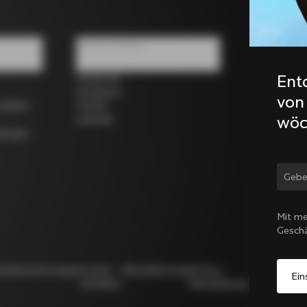
Soziale Medien
Ent
Facebook
Instagram
von
rrädern
Twitter
wöc
LinkedIn
dungen
Land
Mit me
Gesch
utzbestimmungen
Cookie-
Whistleblowing
Privacy
Modello
Richtlinie
Whistleblowing
231