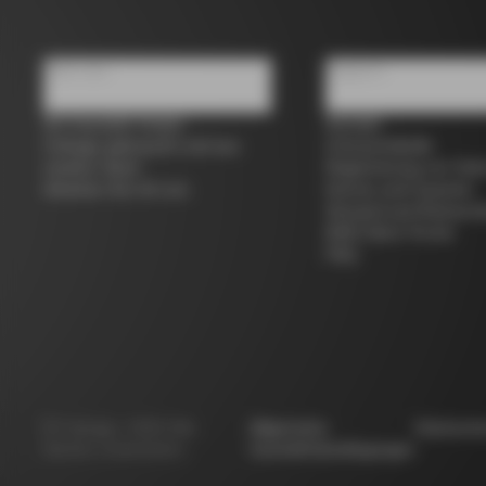
Über uns
Support
Ein Geschäft finden
Kontakt
Colnago gebraucht und aus
Grössentabelle
zweiter Hand
Registrierung von Fah
Arbeiten Sie mit uns
Service und Garantie
Versand und Rücksen
B2B Client Portal
FAQ
©
Colnago
2026
Alle
Allgemeine
Datensch
Rechte vorbehalten
Geschäftsbedingungen