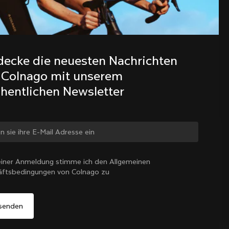
Entdecke die neuesten Nachrichten 
aus der Colnago Familie mit 
decke die neuesten Nachrichten 
unserem wöchentlichen Newsletter
 Colnago mit unserem 
hentlichen Newsletter
 ändern?
iner Anmeldung stimme ich den Allgemeinen
äftsbedingungen von Colnago zu
Ja, weiter auf der Website von Deutschland
Deutschland
|
Deutsch
Nein, auf der Vereinigte Staaten-Website bleiben
Wähle ein anderes Land