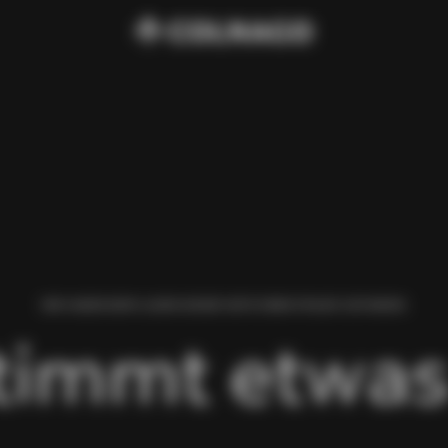
WIR HABEN BEIM LADEN DIESER SEITE EINEN FEHLER GEFUNDEN.
timmt etwas