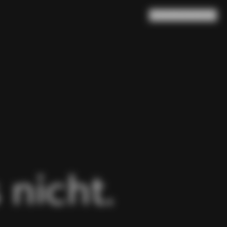
Suche
Warenkorb
(
0
)
 nicht.