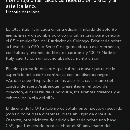
homenaje a las raíces de nuestra empresa y al
Mexico TT
Master
arte italiano.
1980
1983
Historia detallada
Arabesque
Oval CX
1983
1983
La Ottanta5, fabricada en una edición limitada de solo 85
Master Krono
Master Pista Equilateral
ejemplares y disponible solo como tal, se creó para celebrar
1984
1985
el 85 cumpleaños del fundador de Colnago. Fabricada sobre
la base de la C60, la Serie C de gama alta en ese momento,
con tubos y uniones de fibra de carbono, y 100 % Made in
Italy, cuenta con un diseño absolutamente único.
Cargar más
El color plateado brillante que cubre la mayor parte de la
superficie del cuadro contrasta con los diseños negros
10 de 71
«Arabesque» (inspirados en las asas hechas a mano del
cuadro de acero Arabesque) presentes en el tubo de
dirección, el cabezal de la horquilla, los tirantes traseros y el
cabezal de la tija del sillín.
El diseño de la Ottanta5 no es totalmente nuevo, y recuerda
(con un color base diferente, plata en lugar de oro) a la
Ottanta, otra bicicleta de edición limitada sobre una base
C59, que fue creada para celebrar el 80 aniversario del
Descubre las últimas noticias de la familia 