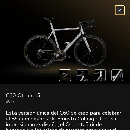
Saltar al contenido
Menú
(
0
)
Past models that made history.
Overview over every bike produced by Colnago in
chronological order.
C60 Ottanta5
Freccia
Super
2017
1954
1968
Esta versión única del C60 se creó para celebrar
Mexico
Mexico Oro
el 85 cumpleaños de Ernesto Colnago. Con su
1972
1979
impresionante diseño, el Ottanta5 rinde