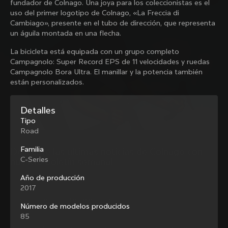
fundador de Colnago. Una joya para los coleccionistas es el
Colnago con nuestro boletín semanal
uso del primer logotipo de Colnago, «La Freccia di
Cambiago», presente en el tubo de dirección, que representa
un águila montada en una flecha.
La bicicleta está equipada con un grupo completo
Quiénes somos
Campagnolo: Super Record EPS de 11 velocidades y ruedas
Buscar una tienda
Campagnolo Bora Ultra. El manillar y la potencia también
Ayuda
Colnago de ocasión y segunda mano
están personalizados.
Trabaja con nosotros
Contacto
Redes sociales
Guía de tallas
Detalles
Registro de bicicletas
Tipo
Facebook
Asistencia y garantía
Road
Instagram
Envíos y devoluciones
Twitter
Colombia
|
Español
B2B Client Portal
Familia
Descubre las últimas noticias de Colnago con 
LinkedIn
FAQ
C-Series
nuestro boletín semanal
Año de producción
Condiciones generales
2017
Política de privacidad
¿Cambiar de país?
Política de cookies
Número de modelos producidos
Whistleblowing
85
Privacy Whistleblowing
Al registrarme, acepto los Términos y condiciones de Colnago