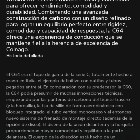
Mexico TT
Master
para ofrecer rendimiento, comodidad y
1980
1983
durabilidad. Combinando una avanzada
construcción de carbono con un diseño refinado
Arabesque
Oval CX
para lograr un equilibrio perfecto entre rigidez,
1983
1983
comodidad y capacidad de respuesta, la C64
ofrece una experiencia de conducción que se
Master Krono
Master Pista Equilateral
mantiene fiel a la herencia de excelencia de
1984
1985
Colnago.
Historia detallada
Cargar más
El C64 era el tope de gama de la serie C, totalmente hecho a
mano en Italia, el ejemplo definitivo con patillas y tubos
10 de 71
pegados entre sí. En comparación con su predecesor, la C60,
la C64 podía presumir de muchas innovaciones técnicas,
empezando por las punteras de carbono del tirante trasero
(y la horquilla), la tija de sillín de forma aerodinámica con
bloqueo integrado, el tubo vertical monocasco y el entonces
nuevo sistema de frenado de montaje directo (además de la
opción de disco). El diseño de la unión delantera y la horquilla
proporcionaban mayor comodidad y equilibrio a la parte
delantera. El cuerpo de la dirección está hecho de un
Descubre las últimas noticias de la familia 