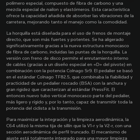
polímero especial, compuesto de fibra de carbono y una
Colnago con nuestro boletín semanal
mezcla especial de nailon y elastómeros. Esta característica
ofrece la capacidad añadida de absorber las vibraciones de la
carretera, mejorando tanto el manejo como la comodidad.
Quiénes somos
La horquilla está diseñada para el uso de frenos de montaje
directo, que son más fuertes y potentes. Se ha aligerado
Buscar una tienda
significativamente gracias a la nueva estructura monocasco
Ayuda
Colnago de ocasión y segunda mano
de fibra de carbono, incluidas las puntas de la horquilla. La
Trabaja con nosotros
versión con freno de disco permite el enrutamiento interno
Contacto
Redes sociales
de cables (gracias a un diseño especial en «D» del pivote) en
Guía de tallas
combinación con la potencia Colnago Sr9. El pedalier se basó
Registro de bicicletas
Facebook
en el estándar Colnago TF82.5, que combinaba la fiabilidad y
Asistencia y garantía
Instagram
practicidad de un pedalier roscado (BSA) con la anchura y
Envíos y devoluciones
Twitter
Colombia
|
Español
gran rigidez que caracterizan al estándar PressFit. El
B2B Client Portal
Descubre las últimas noticias de Colnago con 
LinkedIn
entonces nuevo tubo vertical monocasco parte del pedalier,
FAQ
nuestro boletín semanal
más ligero y rígido y, por lo tanto, capaz de transmitir toda la
potencia del ciclista a la transmisión.
Condiciones generales
Política de privacidad
Para maximizar la integración y la limpieza aerodinámica, la
¿Cambiar de país?
Política de cookies
C64 utilizó la misma tija de sillín que la V1-r y la V2-r, con una
Whistleblowing
sección aerodinámica de perfil truncado. El mecanismo de
Privacy Whistleblowing
ajuste está totalmente integrado para una mayor limpieza
Al registrarme, acepto los Términos y condiciones de Colnago