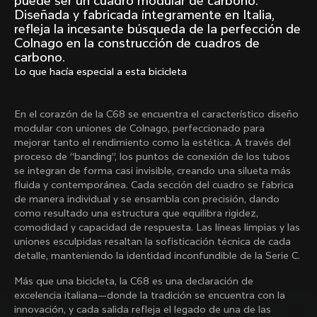
puede ser un cuadro modular de carbono.
Mexico TT
Master
Diseñada y fabricada íntegramente en Italia,
1980
1983
refleja la incesante búsqueda de la perfección de
Colnago en la construcción de cuadros de
Arabesque
Oval CX
carbono.
1983
1983
Lo que hacía especial a esta bicicleta
Master Krono
Master Pista Equilateral
1984
1985
En el corazón de la C68 se encuentra el característico diseño
modular con uniones de Colnago, perfeccionado para
mejorar tanto el rendimiento como la estética. A través del
Cargar más
proceso de “banding”, los puntos de conexión de los tubos
se integran de forma casi invisible, creando una silueta más
fluida y contemporánea. Cada sección del cuadro se fabrica
10 de 71
de manera individual y se ensambla con precisión, dando
como resultado una estructura que equilibra rigidez,
comodidad y capacidad de respuesta. Las líneas limpias y las
uniones esculpidas resaltan la sofisticación técnica de cada
detalle, manteniendo la identidad inconfundible de la Serie C.
Más que una bicicleta, la C68 es una declaración de
excelencia italiana—donde la tradición se encuentra con la
innovación, y cada salida refleja el legado de una de las
Descubre las últimas noticias de la familia 