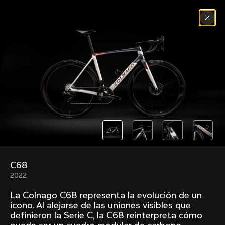
Saltar al contenido
Menú
(
0
)
Past models that made history.
Overview over every bike produced by Colnago in
chronological order.
C68
Freccia
Super
2022
1954
1968
La Colnago C68 representa la evolución de un
Mexico
Mexico Oro
icono. Al alejarse de las uniones visibles que
1972
1979
definieron la Serie C, la C68 reinterpreta cómo