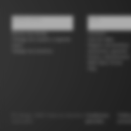
Quiénes somos
Ayuda
Buscar una tienda
Contacto
Colnago de ocasión y segunda
Guía de tallas
mano
Registro de bicicletas
Trabaja con nosotros
Asistencia y garantía
Envíos y devoluciones
B2B Client Portal
FAQ
©
Colnago
2026
Todos los derechos
Condiciones
Políti
reservados
generales
privac