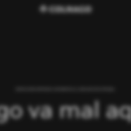
HEMOS ENCONTRADO UN ERROR AL CARGAR ESTA PÁGINA.
go va mal aq