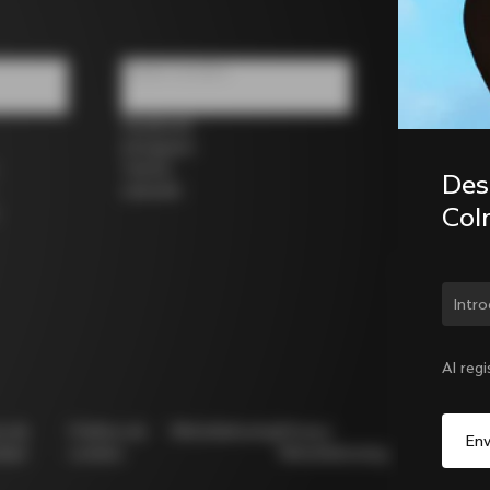
Redes sociales
Facebook
Instagram
Twitter
Desc
LinkedIn
Col
¿Cam
Al reg
ca de
Política de
Whistleblowing
Privacy
Modello
idad
cookies
Whistleblowing
231