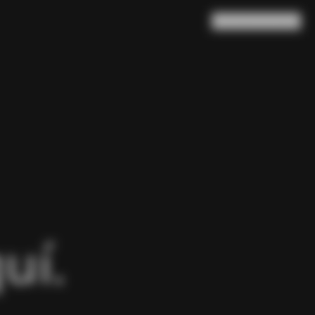
Buscar en
Cesta
(
0
)
uí.