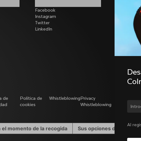
Facebook
Instagram
Twitter
LinkedIn
Desc
Col
ca de
Política de
Whistleblowing
Privacy
Modello
idad
cookies
Whistleblowing
231
¿Cam
Al reg
n el momento de la recogida
Sus opciones de privacid