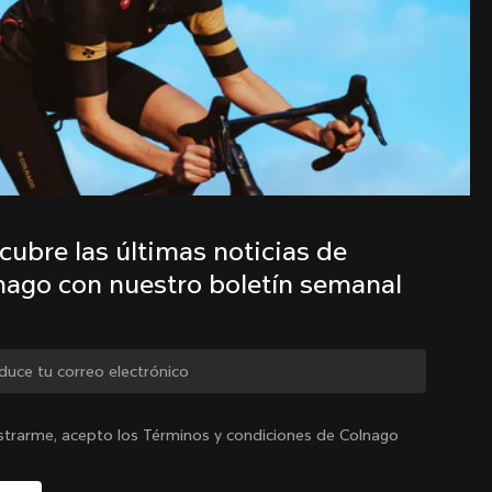
familia Colnago con nuestro boletín 
semanal
ubre las últimas noticias de 
nago con nuestro boletín semanal
Colombia
|
Español
biar de país?
istrarme, acepto los Términos y condiciones de Colnago
ad
Sí, continúa en el sitio web de Colombia.