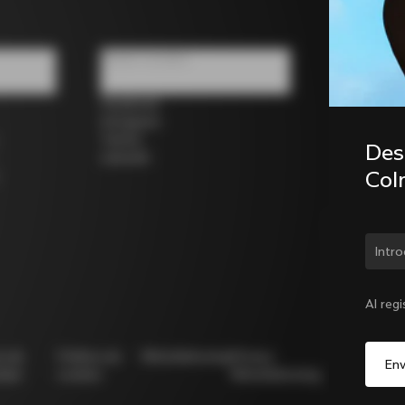
Redes sociales
Facebook
Instagram
Twitter
Desc
LinkedIn
Col
¿Cam
Al reg
ca de
Política de
Whistleblowing
Privacy
Modello
idad
cookies
Whistleblowing
231