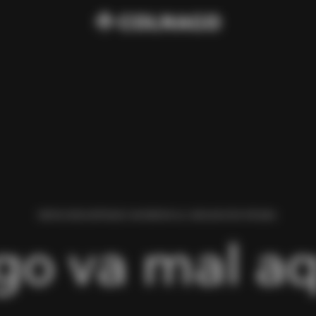
HEMOS ENCONTRADO UN ERROR AL CARGAR ESTA PÁGINA.
go va mal aq