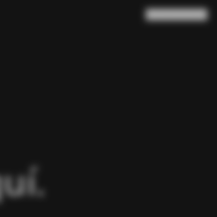
Buscar en
Cesta
(
0
)
uí.