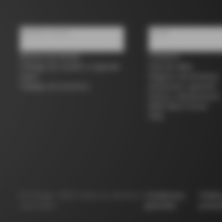
Quiénes somos
Ayuda
Buscar una tienda
Contacto
Colnago de ocasión y segunda
Guía de tallas
mano
Registro de bicicletas
Trabaja con nosotros
Asistencia y garantía
Envíos y devoluciones
B2B Client Portal
FAQ
©
Colnago
2026
Todos los derechos
Condiciones
Políti
reservados
generales
privac