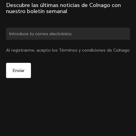
Descubre las últimas noticias de Colnago con 
nuestro boletín semanal
¿Cambiar de país?
Al registrarme, acepto los Términos y condiciones de Colnago
Sí, continúa en el sitio web de Colombia.
Tija de sillín Y1Rs
De
COP 929,000
No, permanecer en el sitio web de Estados Unidos
Elige otro país
Setback
Añadir al carrito