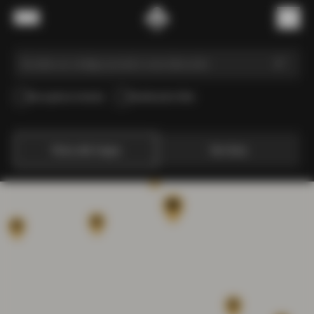
Saltar al contenido
Menú
(
0
)
Recogida en tienda
Distribuidor Elite
Vista del mapa
Ver lista