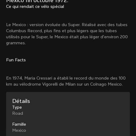
Mexico fin octobre 1972.
Mexico TT
Master
Ce qui rendait ce vélo spécial
1980
1983
Arabesque
Oval CX
Le Mexico : version évoluée du Super. Réalisé avec des tubes
1983
1983
Columbus Record, plus fins et plus légers que les tubes
Master Krono
Master Pista Equilateral
utilisés pour le Super, le Mexico était plus léger d'environ 200
1984
1985
grammes.
Fun Facts
Charger plus
En 1974, Maria Cressari a établi le record du monde des 100
10 de 71
km au vélodrome Vigorelli de Milan sur un Colnago Mexico.
Détails
Type
Road
Famille
Mexico
Découvre les dernières nouvelles de la famille 