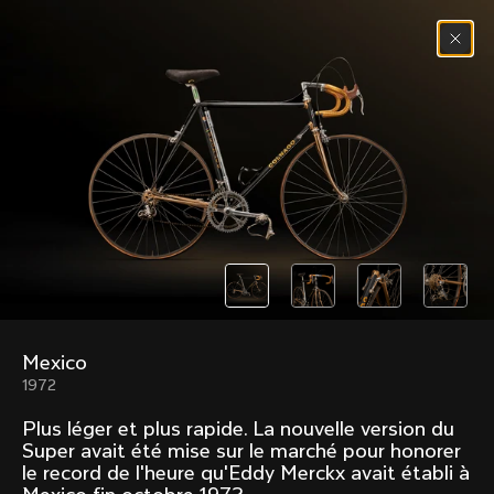
Passer au contenu
Menu
(
0
)
Past models that made history.
Overview over every bike produced by Colnago in
chronological order.
Mexico
Freccia
Super
1972
1954
1968
Plus léger et plus rapide. La nouvelle version du
Mexico
Mexico Oro
Super avait été mise sur le marché pour honorer
1972
1979
le record de l'heure qu'Eddy Merckx avait établi à