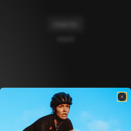
Charger plus
10 de 14
Découvre les dernières nouvelles de la famille 
Colnago avec notre lettre d’information 
hebdomadaire
À propos de nous