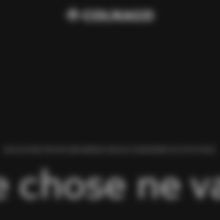
NOUS AVONS TROUVÉ UNE ERREUR LORS DU CHARGEMENT DE CETTE PAGE.
 chose ne va 