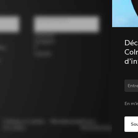
Réseaux sociaux
Facebook
Déc
Instagram
los
X
Coln
LinkedIn
d’i
Chan
En m'i
Politique en matière
Whistleblowing
Privacy
Modello
de cookies
Whistleblowing
231