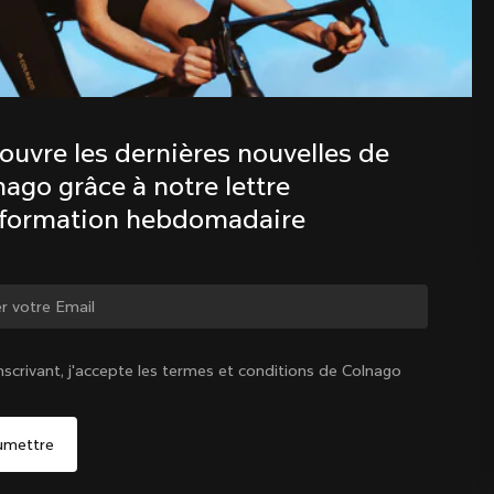
Découvre les dernières nouvelles de 
la famille Colnago avec notre lettre 
d’information hebdomadaire
ouvre les dernières nouvelles de 
ago grâce à notre lettre 
nformation hebdomadaire
ger de pays ?
nscrivant, j'accepte les termes et conditions de Colnago
Oui, continuer sur le site Suisse
Suisse
|
Français
Non, rester sur le site États-Unis d'Amérique
Choisir un autre pays