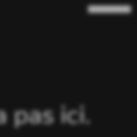
Rechercher
Panier
(
0
)
pas ici.