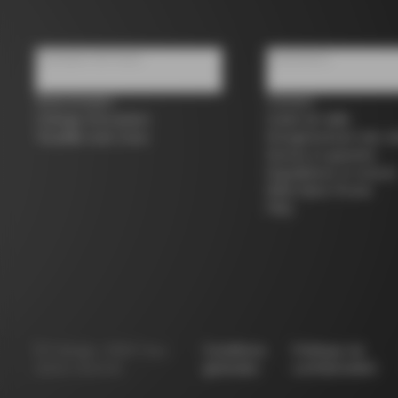
À propos de nous
Assistance
Store locator
Contact
Colnago d'occasion
Guide de taille
Travailler avec nous
Enregistrement des vé
Service et garantie
Expéditions et retours
B2B Client Portal
FAQ
©
Colnago
2026
Tous
Conditions
Politique de
droits réservés
générales
confidentialité