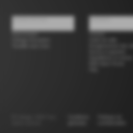
À propos de nous
Assistance
Store locator
Contact
Colnago d'occasion
Guide de taille
Travailler avec nous
Enregistrement des vé
Service et garantie
Expéditions et retours
B2B Client Portal
FAQ
©
Colnago
2026
Tous
Conditions
Politique de
droits réservés
générales
confidentialité