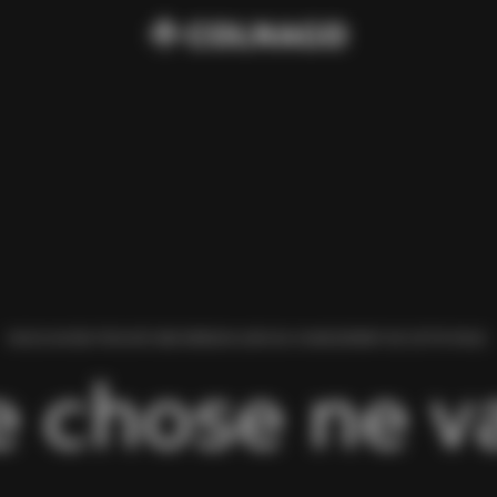
NOUS AVONS TROUVÉ UNE ERREUR LORS DU CHARGEMENT DE CETTE PAGE.
 chose ne va 