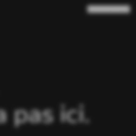
Rechercher
Panier
(
0
)
pas ici.