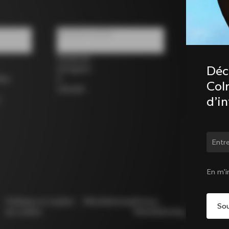
Réseaux sociaux
Facebook
Déc
Instagram
los
X
Coln
LinkedIn
d’i
Chan
En m'i
Politique en matière
Whistleblowing
Privacy
Modello
de cookies
Whistleblowing
231