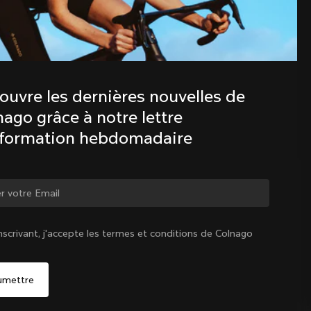
Découvre les dernières nouvelles de 
la famille Colnago avec notre lettre 
d’information hebdomadaire
ouvre les dernières nouvelles de 
ago grâce à notre lettre 
nformation hebdomadaire
ger de pays ?
nscrivant, j'accepte les termes et conditions de Colnago
Oui, continuer sur le site Suisse
Suisse
|
Français
Non, rester sur le site États-Unis d'Amérique
Choisir un autre pays