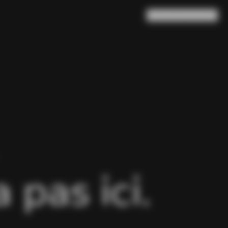
Rechercher
Panier
(
0
)
pas ici.