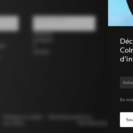
Réseaux sociaux
Facebook
Déc
Instagram
los
X
Coln
LinkedIn
d’i
Chan
En m'i
Politique en matière
Whistleblowing
Privacy
Modello
de cookies
Whistleblowing
231