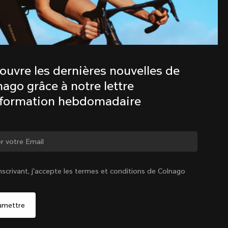
Découvre les dernières nouvelles de 
la famille Colnago avec notre lettre 
d’information hebdomadaire
ouvre les dernières nouvelles de 
ago grâce à notre lettre 
nformation hebdomadaire
ger de pays ?
nscrivant, j'accepte les termes et conditions de Colnago
Oui, continuer sur le site Suisse
Suisse
|
Français
Non, rester sur le site États-Unis d'Amérique
Choisir un autre pays