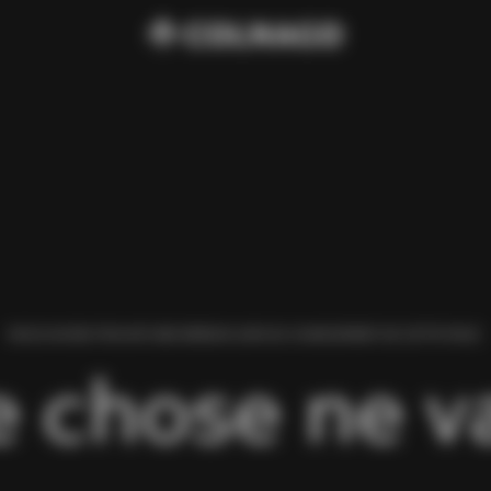
NOUS AVONS TROUVÉ UNE ERREUR LORS DU CHARGEMENT DE CETTE PAGE.
 chose ne va 