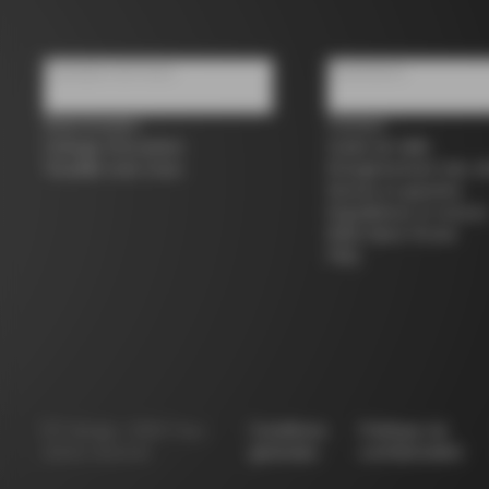
À propos de nous
Assistance
Store locator
Contact
Colnago d'occasion
Guide de taille
Travailler avec nous
Enregistrement des vé
Service et garantie
Expéditions et retours
B2B Client Portal
FAQ
©
Colnago
2026
Tous
Conditions
Politique de
droits réservés
générales
confidentialité