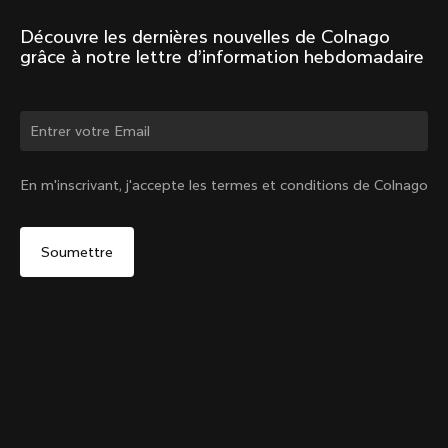
Découvre les dernières nouvelles de Colnago 
grâce à notre lettre d’information hebdomadaire
Changer de pays ?
En m'inscrivant, j'accepte les termes et conditions de Colnago
Oui, continuer sur le site Suisse
Y1Rs Porte-bidon du tube de selle
De :
CHF 58
Non, rester sur le site États-Unis d'Amérique
Choisir un autre pays
Ajouter au panier