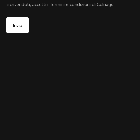
Iscrivendoti, accetti i Termini e condizioni di Colnago
Sì, continua a visitare il sito web di Svizzera
Portaborraccia Colnago Carbon
No, continua a visitare il sito web di Stati Uniti
Da:
CHF 49
d'America
Scegli un altro paese
Aggiungi al carrello