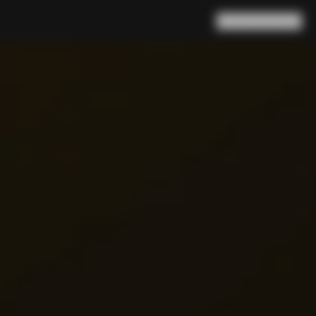
Ricerca
Carrello
(
0
)