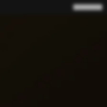
Ricerca
Carrello
(
0
)