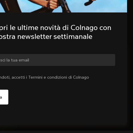
ri le ultime novità di Colnago con 
nostra newsletter settimanale
iare paese?
ndoti, accetti i Termini e condizioni di Colnago
Sì, continua a visitare il sito web di Svizzera
o, continua a visitare il sito web di Stati Uniti d'America
Scegli un altro paese
Esaurito - avvisami