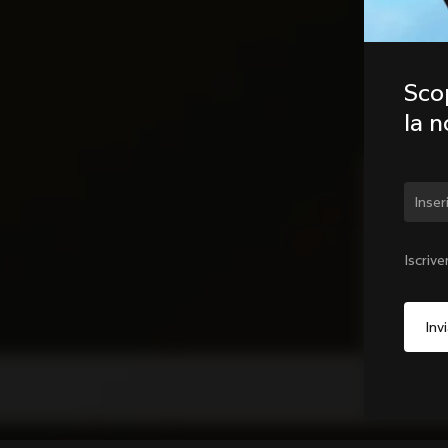
Scop
la 
Camb
Iscrive
N