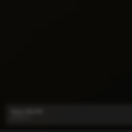
Borsa Y1Rs N°9
Da:
CHF 43