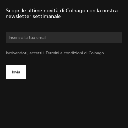
Scopri le ultime novità di Colnago con la nostra 
newsletter settimanale
Cambiare paese?
Iscrivendoti, accetti i Termini e condizioni di Colnago
Sì, continua a visitare il sito web di Svizzera
Copertura per perno passante Y1Rs & V5Rs – Nera
No, continua a visitare il sito web di Stati Uniti
Da:
CHF 10
d'America
Scegli un altro paese
Esaurito - avvisami