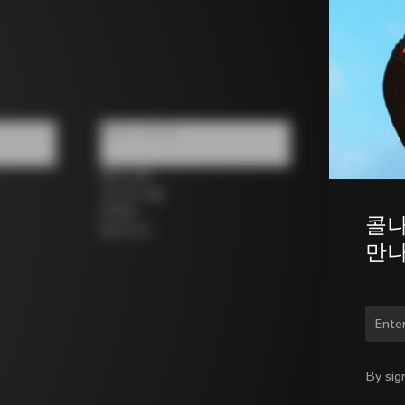
팔로우 하세요
페이스북
인스타그램
트위터
콜나
링크드인
만나
국가
By sig