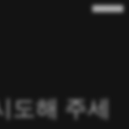
검색
장바구니
(
0
)
시도해 주세