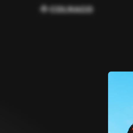
CHF 428
Ace Hybrid Mid Season Bun
CHF 360
Ace Thermal Winter Bundle H
CHF 360
Ace Hybrid Mid Season Bund