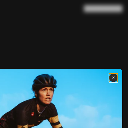
Suche
Warenkorb
(
0
)
dle Damen
CHF 404
erren
CHF 428
le Herren
CHF 404