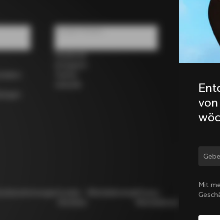
Soziale Medien
Facebook
Instagram
rrädern
Twitter
LinkedIn
Ent
dungen
von
wöc
Land
Mit me
utzbestimmungen
Cookie-
Whistleblowing
Privacy
Modello
Gesch
Richtlinie
Whistleblowing
231