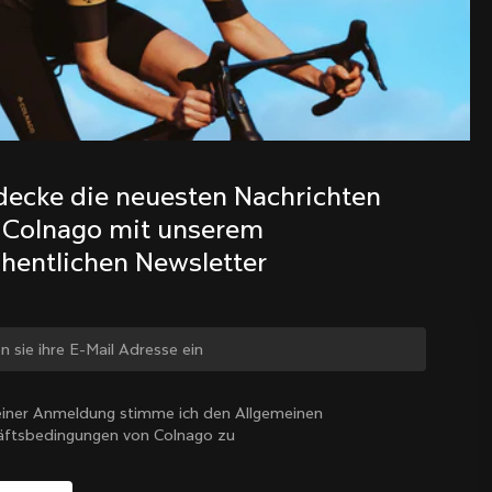
Entdecke die neuesten Nachrichten 
aus der Colnago Familie mit 
unserem wöchentlichen Newsletter
decke die neuesten Nachrichten 
 Colnago mit unserem 
hentlichen Newsletter
 ändern?
iner Anmeldung stimme ich den Allgemeinen
äftsbedingungen von Colnago zu
Schweiz
|
Deutsch
Ja, weiter auf der Website von Schweiz