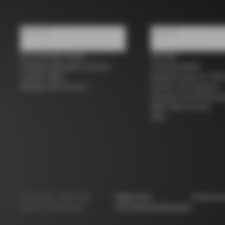
Über uns
Support
Ein Geschäft finden
Kontakt
Colnago gebraucht und aus
Grössentabelle
zweiter Hand
Registrierung von Fah
Arbeiten Sie mit uns
Service und Garantie
Versand und Rücksen
B2B Client Portal
FAQ
©
Colnago
2026
Alle
Allgemeine
Datensch
Rechte vorbehalten
Geschäftsbedingungen