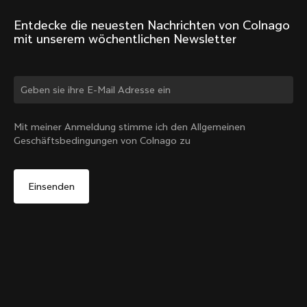
Entdecke die neuesten Nachrichten von Colnago 
mit unserem wöchentlichen Newsletter
Land ändern?
Mit meiner Anmeldung stimme ich den Allgemeinen
Geschäftsbedingungen von Colnago zu
Ja, weiter auf der Website von Schweiz
D-shape Steuerrohr-Expander-Plug für das V5Rs
Von:
CHF 15
Nein, auf der Vereinigte Staaten-Website bleiben
In den Warenkorb
Wähle ein anderes Land
legen