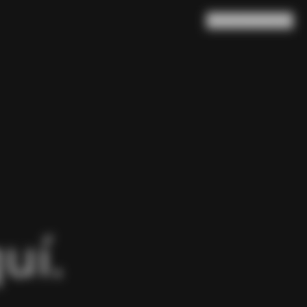
Buscar en
Cesta
(
0
)
uí.