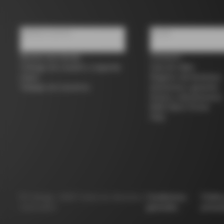
Quiénes somos
Ayuda
Buscar una tienda
Contacto
Colnago de ocasión y segunda
Guía de tallas
mano
Registro de bicicletas
Trabaja con nosotros
Asistencia y garantía
Envíos y devoluciones
B2B Client Portal
FAQ
©
Colnago
2026
Todos los derechos
Condiciones
Políti
reservados
generales
privac