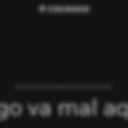
HEMOS ENCONTRADO UN ERROR AL CARGAR ESTA PÁGINA.
go va mal aq