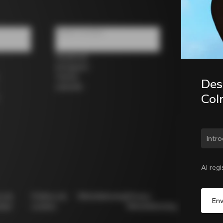
Redes sociales
Facebook
Instagram
Twitter
Desc
LinkedIn
Col
¿Cam
Al reg
ca de
Política de
Whistleblowing
Privacy
Modello
idad
cookies
Whistleblowing
231