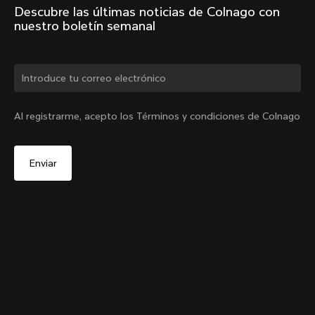
Descubre las últimas noticias de Colnago con 
nuestro boletín semanal
¿Cambiar de país?
Al registrarme, acepto los Términos y condiciones de Colnago
Sí, continúa en el sitio web de Colombia.
Y1Rs Portabidón del tubo del sillín
De
COP 223,000
No, permanecer en el sitio web de Estados Unidos
Elige otro país
Añadir al carrito