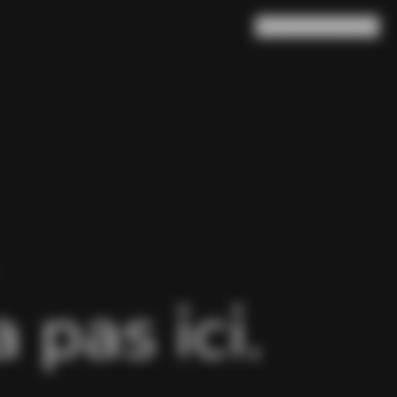
Rechercher
Panier
(
0
)
pas ici.