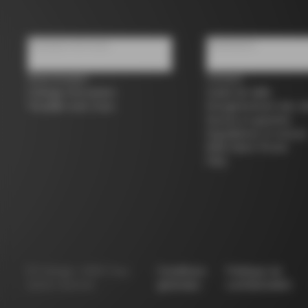
À propos de nous
Assistance
Store locator
Contact
Colnago d'occasion
Guide de taille
Travailler avec nous
Enregistrement des vé
Service et garantie
Expéditions et retours
B2B Client Portal
FAQ
©
Colnago
2026
Tous
Conditions
Politique de
droits réservés
générales
confidentialité