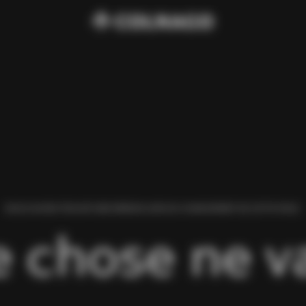
NOUS AVONS TROUVÉ UNE ERREUR LORS DU CHARGEMENT DE CETTE PAGE.
 chose ne va 