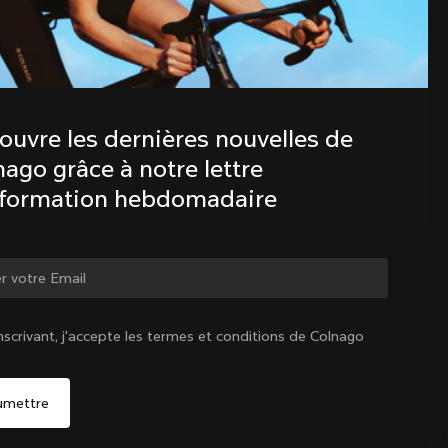
Découvre les dernières nouvelles de 
la famille Colnago avec notre lettre 
d’information hebdomadaire
ouvre les dernières nouvelles de 
ago grâce à notre lettre 
nformation hebdomadaire
ger de pays ?
nscrivant, j'accepte les termes et conditions de Colnago
Oui, continuer sur le site Suisse
Suisse
|
Français
Non, rester sur le site États-Unis d'Amérique
Choisir un autre pays