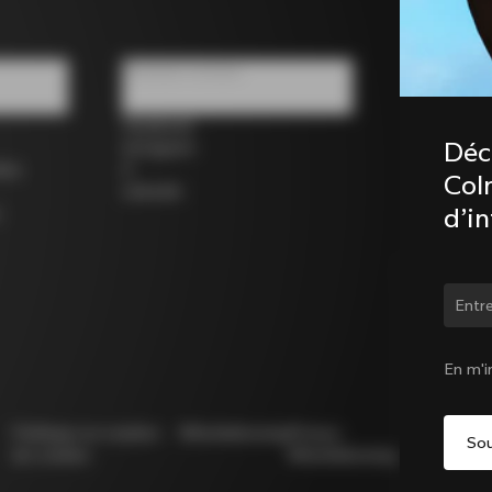
Réseaux sociaux
Facebook
Déc
Instagram
los
X
Coln
LinkedIn
d’i
Chan
En m'i
Politique en matière
Whistleblowing
Privacy
Modello
de cookies
Whistleblowing
231