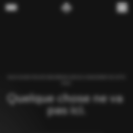
Passer au contenu
Menu
(
0
)
NOUS AVONS TROUVÉ UNE ERREUR LORS DU CHARGEMENT DE CETTE
PAGE.
Quelque chose ne va 
pas ici.