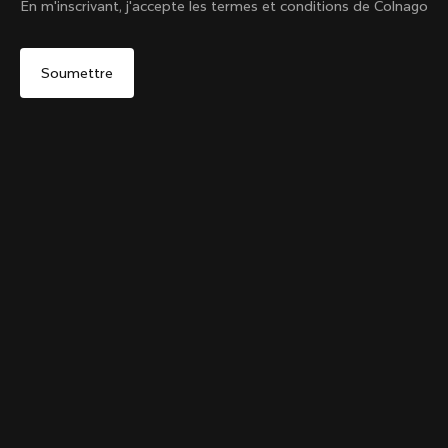
En m'inscrivant, j'accepte les termes et conditions de Colnago
Oui, continuer sur le site Suisse
Varsity 1954
De :
CHF 848
Non, rester sur le site États-Unis d'Amérique
Choisir un autre pays
Size
Ajouter au panier