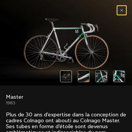
Passer au contenu
Menu
(
0
)
Past models that made history.
Overview over every bike produced by Colnago in
chronological order.
Master
Freccia
Super
1983
1954
1968
Plus de 30 ans d'expertise dans la conception de
Mexico
Mexico Oro
cadres Colnago ont abouti au Colnago Master.
1972
1979
Ses tubes en forme d'étoile sont devenus