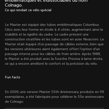
emblématiques et indissociables du nom
Mexico TT
Master
Colnago.
1980
1983
Ce qui rendait ce vélo spécial
Arabesque
Oval CX
1983
1983
Le Master est équipé des tubes emblématiques Columbus
Master Krono
Master Pista Equilateral
Gilco avec leur forme en étoile à 4 côtés, augmentant ainsi la
1984
1985
stabilité et la rigidité du cadre. Le cadre présent une
construction stratifiée et les tubes sont en acier Nivacrom. Le
Master était équipé d'un passage de câbles externe, bien que
les versions ultérieures aient également offert l'option d'un
Charger plus
passage interne pour les câbles de frein arrière. Après 1988,
le Master a été produit avec la fourche Precisa à lame droite,
ce qui a encore amélioré le confort et la précision du vélo.
10 de 71
Fun facts
En 2009, une version Master 55th Anniversary, produite en 99
exemplaires, a été fabriquée pour célébrer le 55e anniversaire
de Colnago.
Découvre les dernières nouvelles de la famille 