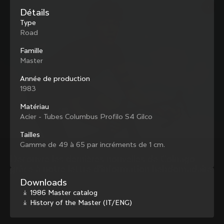
Colnago avec notre lettre d’information 
Détails
hebdomadaire
Type
Road
Famille
Master
À propos de nous
Année de production
Store locator
Assistance
1983
Colnago d'occasion
Travailler avec nous
Contact
Matériau
Réseaux sociaux
Guide de taille
Acier - Tubes Columbus Profilo S4 Gilco
Enregistrement des vélos
Facebook
Tailles
Service et garantie
Instagram
Gamme de 49 à 65 par incréments de 1 cm.
Expéditions et retours
X
France
|
Français
B2B Client Portal
Découvre les dernières nouvelles de Colnago 
LinkedIn
FAQ
grâce à notre lettre d’information hebdomadaire
Downloads
Conditions générales
1986 Master catalog
Politique de confidentialité
History of the Master (IT/ENG)
Changer de pays ?
Politique en matière de cookies
Whistleblowing