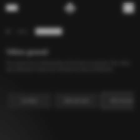
Passer au contenu
Menu
(
0
)
Vélos
Vélos de gravel
home
2
3
Vélos gravel
Du cyclocross à l'ultraracing, de la boue au gravier. Des vélos
qui maîtrisent même les terrains les plus accidentés.
Les vélos
Vélos de route
Vélos de gravel
A partir de
G4-X
€5,099
C68 Gravel
€8,199
+
2