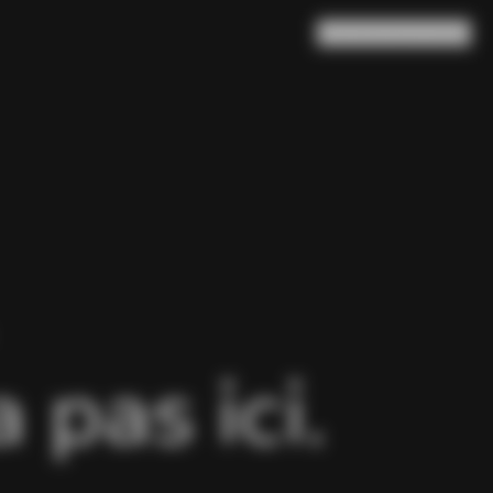
Rechercher
Panier
(
0
)
pas ici.