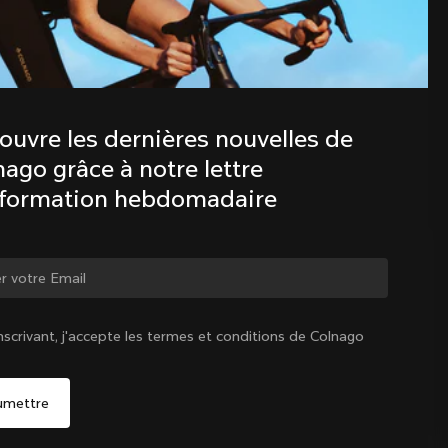
Découvre les dernières nouvelles de 
la famille Colnago avec notre lettre 
d’information hebdomadaire
ouvre les dernières nouvelles de 
ago grâce à notre lettre 
nformation hebdomadaire
ger de pays ?
nscrivant, j'accepte les termes et conditions de Colnago
Oui, continuer sur le site France
France
|
Français
Non, rester sur le site États-Unis d'Amérique
Choisir un autre pays