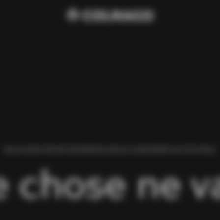
NOUS AVONS TROUVÉ UNE ERREUR LORS DU CHARGEMENT DE CETTE PAGE.
 chose ne va 