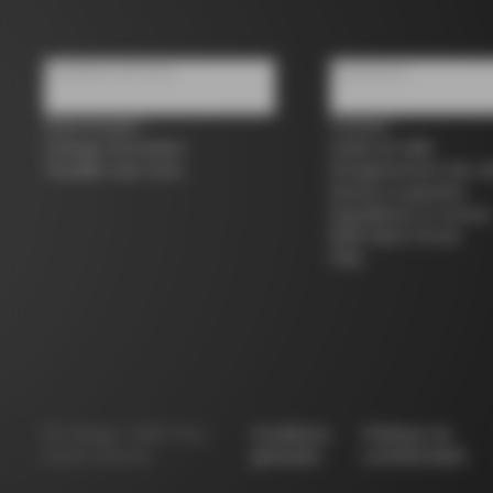
À propos de nous
Assistance
Store locator
Contact
Colnago d'occasion
Guide de taille
Travailler avec nous
Enregistrement des vé
Service et garantie
Expéditions et retours
B2B Client Portal
FAQ
©
Colnago
2026
Tous
Conditions
Politique de
droits réservés
générales
confidentialité