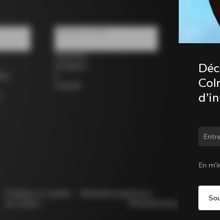
Réseaux sociaux
Facebook
Déc
Instagram
los
X
Coln
LinkedIn
d’i
Chan
En m'i
Politique en matière
Whistleblowing
Privacy
Modello
de cookies
Whistleblowing
231