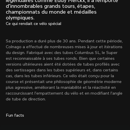
légendaires comme Eddy Merckx, il a remporté
Mexico TT
Master
d'innombrables grands tours, étapes,
1980
1983
championnats du monde et médailles
olympiques.
Arabesque
Oval CX
Ce qui rendait ce vélo spécial
1983
1983
Master Krono
Master Pista Equilateral
1984
1985
Sa production a duré plus de 30 ans. Pendant cette période,
Colnago a effectué de nombreuses mises à jour et itérations
du design. Fabriqué avec des tubes Columbus SL, le Super
est reconnaissable à ses tubes ronds. Bien que certaines
Charger plus
versions ultérieures aient été dotées de tubes profilés avec
des sertissages dans les tubes supérieurs et, dans certains
cas, dans les tubes inférieurs. Ce vélo était conçu pour la
10 de 71
course et présentait une philosophie de géométrie moderne
plus agressive, améliorant la maniabilité et la réactivité en
raccourcissant l'empattement du vélo et en modifiant l'angle
de tube de direction.
Fun facts
Découvre les dernières nouvelles de la famille 