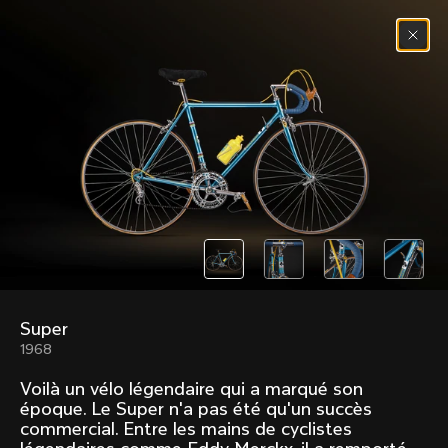
Passer au contenu
Menu
(
0
)
Past models that made history.
Overview over every bike produced by Colnago in
chronological order.
Super
Freccia
Super
1968
1954
1968
Voilà un vélo légendaire qui a marqué son
Mexico
Mexico Oro
époque. Le Super n'a pas été qu'un succès
1972
1979
commercial. Entre les mains de cyclistes