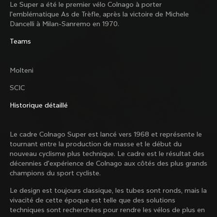
Le Super a été le premier vélo Colnago à porter
Colnago avec notre lettre d’information 
l'emblématique As de Trèfle, après la victoire de Michele
hebdomadaire
Dancelli à Milan-Sanremo en 1970.
Teams
À propos de nous
Molteni
Store locator
Assistance
Colnago d'occasion
SCIC
Travailler avec nous
Contact
Historique détaillé
Réseaux sociaux
Guide de taille
Enregistrement des vélos
Facebook
Service et garantie
Le cadre Colnago Super est lancé vers 1968 et représente le
Instagram
Expéditions et retours
tournant entre la production de masse et le début du
X
France
|
Français
B2B Client Portal
Découvre les dernières nouvelles de Colnago 
nouveau cyclisme plus technique. Le cadre est le résultat des
LinkedIn
FAQ
grâce à notre lettre d’information hebdomadaire
décennies d'expérience de Colnago aux côtés des plus grands
champions du sport cycliste.
Conditions générales
Politique de confidentialité
Le design est toujours classique, les tubes sont ronds, mais la
Changer de pays ?
Politique en matière de cookies
vivacité de cette époque est telle que des solutions
Whistleblowing
techniques sont recherchées pour rendre les vélos de plus en