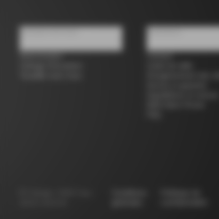
À propos de nous
Assistance
Store locator
Contact
Colnago d'occasion
Guide de taille
Travailler avec nous
Enregistrement des vé
Service et garantie
Expéditions et retours
B2B Client Portal
FAQ
©
Colnago
2026
Tous
Conditions
Politique de
droits réservés
générales
confidentialité