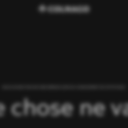
NOUS AVONS TROUVÉ UNE ERREUR LORS DU CHARGEMENT DE CETTE PAGE.
 chose ne va 