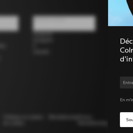
Réseaux sociaux
Facebook
Déc
Instagram
los
X
Coln
LinkedIn
d’i
Chan
En m'i
Politique en matière
Whistleblowing
Privacy
Modello
de cookies
Whistleblowing
231