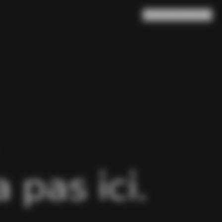
Rechercher
Panier
(
0
)
pas ici.