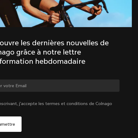
Découvre les dernières nouvelles de 
la famille Colnago avec notre lettre 
d’information hebdomadaire
ouvre les dernières nouvelles de 
ago grâce à notre lettre 
nformation hebdomadaire
ger de pays ?
nscrivant, j'accepte les termes et conditions de Colnago
Oui, continuer sur le site France
France
|
Français
Non, rester sur le site États-Unis d'Amérique
Choisir un autre pays