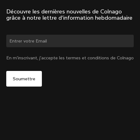
Découvre les dernières nouvelles de Colnago 
grâce à notre lettre d’information hebdomadaire
Changer de pays ?
En m'inscrivant, j'accepte les termes et conditions de Colnago
Oui, continuer sur le site France
Y1Rs Porte-bidon du tube diagonal
De :
€60
Non, rester sur le site États-Unis d'Amérique
Choisir un autre pays
Ajouter au panier