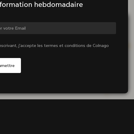
nformation hebdomadaire
ger de pays ?
nscrivant, j'accepte les termes et conditions de Colnago
Oui, continuer sur le site France
Non, rester sur le site États-Unis d'Amérique
Choisir un autre pays