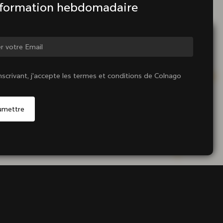
nformation hebdomadaire
ger de pays ?
nscrivant, j'accepte les termes et conditions de Colnago
Oui, continuer sur le site France
Non, rester sur le site États-Unis d'Amérique
Choisir un autre pays