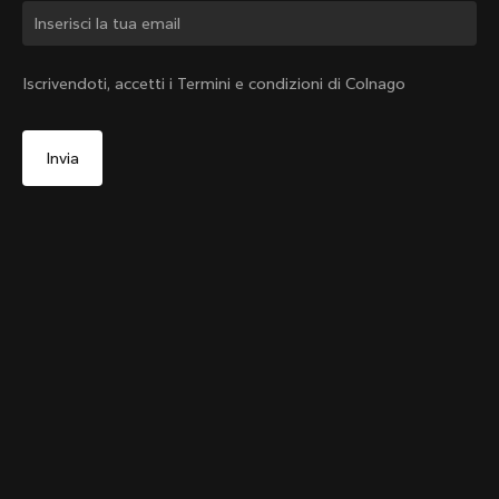
Cambiare paese?
Iscrivendoti, accetti i Termini e condizioni di Colnago
Sì, continua a visitare il sito web di Svizzera
Nastro manubrio GRIP Bianco
+
4
No, continua a visitare il sito web di Stati Uniti
Da:
CHF 28
d'America
Scegli un altro paese
Trova in negozio