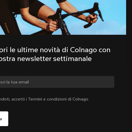
Scopri le ultime novità della famiglia 
Colnago con la nostra newsletter 
settimanale
ri le ultime novità di Colnago con 
nostra newsletter settimanale
iare paese?
ndoti, accetti i Termini e condizioni di Colnago
Sì, continua a visitare il sito web di Svizzera
Svizzera
|
Italiano
o, continua a visitare il sito web di Stati Uniti d'America
Scegli un altro paese