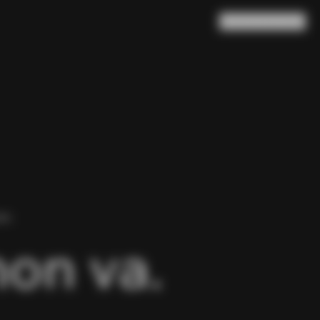
Ricerca
Carrello
(
0
)
NA.
non va.