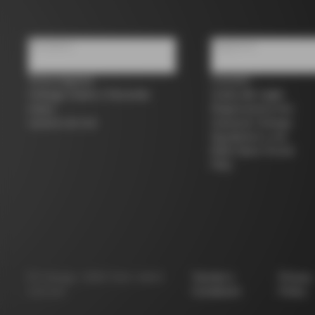
Chi siamo
Supporto
Trova negozio
Contatti
Colnago Usato e Seconda
Guida alle taglie
mano
Registrazione bici
Lavora con noi
Garanzia Colnago
Spedizioni e resi
B2B Client Portal
FAQ
©
Colnago
2026
Tutti i diritti
Termini e
Privacy
riservati
Condizioni
Policy