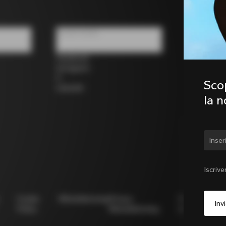
Social media
Facebook
Instagram
X
Scop
LinkedIn
la 
Camb
Iscrive
Cookie
Whistleblowing
Privacy
Modello
N
Policy
Whistleblowing
231