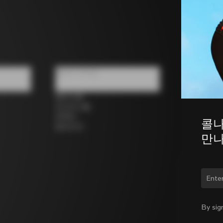
팔로우 하세요
페이스북
인스타그램
트위터
콜나
링크드인
만나
국가
By sig