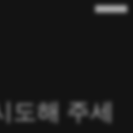
검색
장바구니
(
0
)
시도해 주세