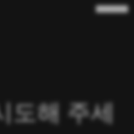
검색
장바구니
(
0
)
시도해 주세