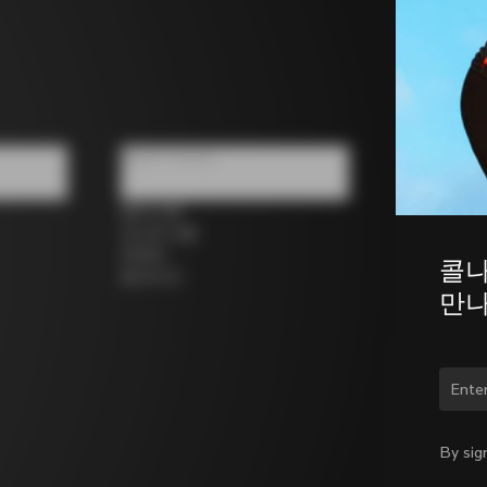
팔로우 하세요
페이스북
인스타그램
트위터
콜나
링크드인
만나
국가
By sig