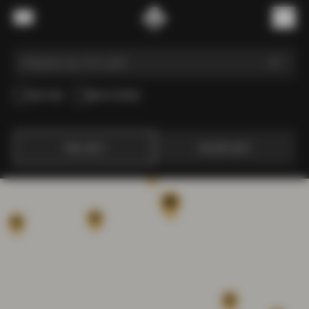
내용으로 스킵
메뉴
(
0
)
매장 픽업
엘리트 판매점
지도 보기
리스트 보기