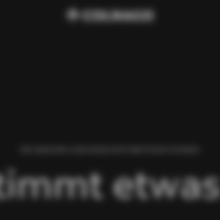
WIR HABEN BEIM LADEN DIESER SEITE EINEN FEHLER GEFUNDEN.
timmt etwas