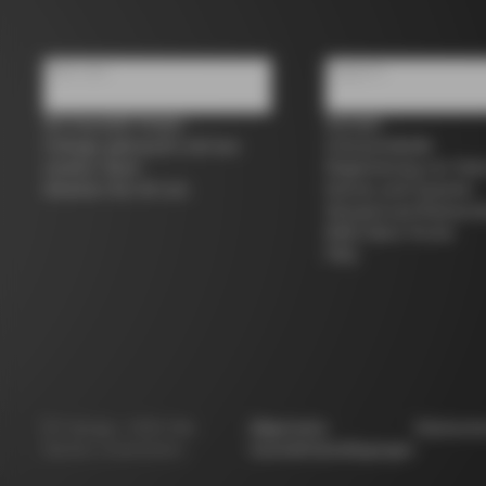
Über uns
Support
Ein Geschäft finden
Kontakt
Colnago gebraucht und aus
Grössentabelle
zweiter Hand
Registrierung von Fah
Arbeiten Sie mit uns
Service und Garantie
Versand und Rücksen
B2B Client Portal
FAQ
©
Colnago
2026
Alle
Allgemeine
Datensch
Rechte vorbehalten
Geschäftsbedingungen