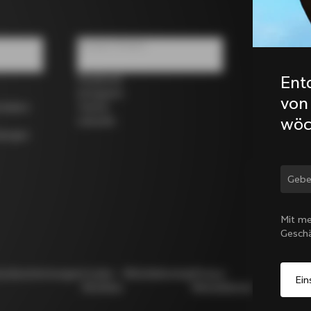
Soziale Medien
Ent
Facebook
Instagram
von
rrädern
Twitter
wöc
LinkedIn
dungen
Land
Mit me
Gesch
utzbestimmungen
Cookie-
Whistleblowing
Privacy
Modello
Richtlinie
Whistleblowing
231