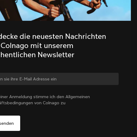
Entdecke die neuesten Nachrichten 
aus der Colnago Familie mit 
decke die neuesten Nachrichten 
unserem wöchentlichen Newsletter
 Colnago mit unserem 
hentlichen Newsletter
 ändern?
iner Anmeldung stimme ich den Allgemeinen
äftsbedingungen von Colnago zu
Ja, weiter auf der Website von Österreich
Österreich
|
Deutsch
Nein, auf der Vereinigte Staaten-Website bleiben
Wähle ein anderes Land