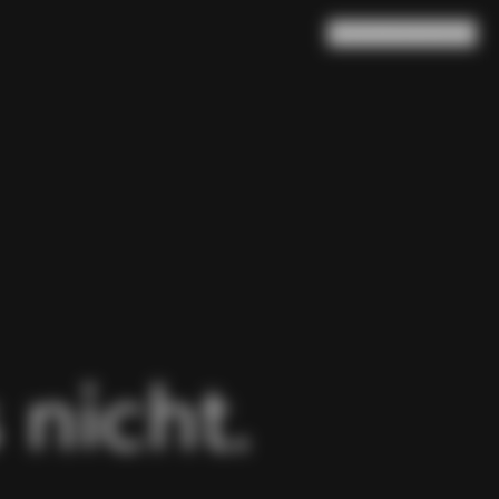
Suche
Warenkorb
(
0
)
 nicht.