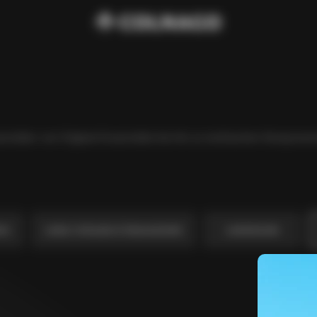
eilen: von Original-Ersatzteilen bis hin zu technischen Komponente
hen
Lenker, Vorbauten & Steuersatzteile
Lenkerbänder
€40
€250
Rennsattelstütze (V4, V4Rs, 
€250
€300