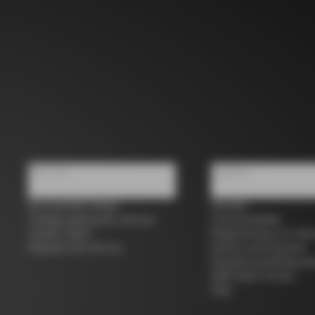
Über uns
Support
Ein Geschäft finden
Kontakt
Colnago gebraucht und aus
Grössentabelle
zweiter Hand
Registrierung von Fah
Arbeiten Sie mit uns
Service und Garantie
Versand und Rücksen
B2B Client Portal
FAQ