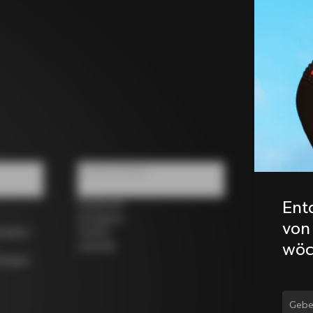
Soziale Medien
Ent
Facebook
Instagram
von
rrädern
Twitter
wöc
LinkedIn
dungen