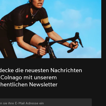
Entdecke die neuesten Nachrichten 
aus der Colnago Familie mit 
decke die neuesten Nachrichten 
unserem wöchentlichen Newsletter
 Colnago mit unserem 
hentlichen Newsletter