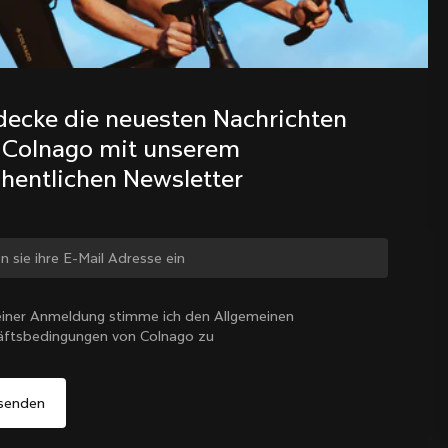
Entdecke die neuesten Nachrichten 
aus der Colnago Familie mit 
decke die neuesten Nachrichten 
unserem wöchentlichen Newsletter
 Colnago mit unserem 
hentlichen Newsletter
 ändern?
iner Anmeldung stimme ich den Allgemeinen
äftsbedingungen von Colnago zu
Ja, weiter auf der Website von Österreich
Österreich
|
Deutsch
Nein, auf der Vereinigte Staaten-Website bleiben
Wähle ein anderes Land