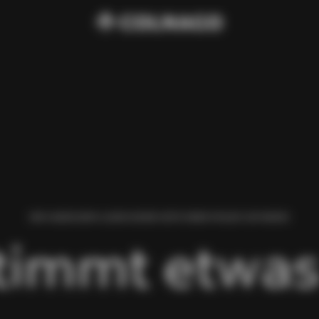
WIR HABEN BEIM LADEN DIESER SEITE EINEN FEHLER GEFUNDEN.
timmt etwas