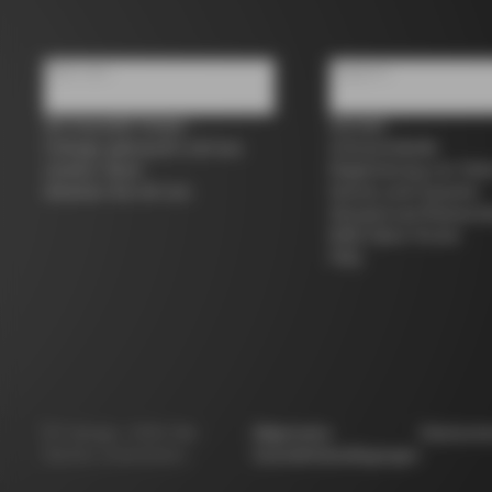
Über uns
Support
Ein Geschäft finden
Kontakt
Colnago gebraucht und aus
Grössentabelle
zweiter Hand
Registrierung von Fah
Arbeiten Sie mit uns
Service und Garantie
Versand und Rücksen
B2B Client Portal
FAQ
©
Colnago
2026
Alle
Allgemeine
Datensch
Rechte vorbehalten
Geschäftsbedingungen