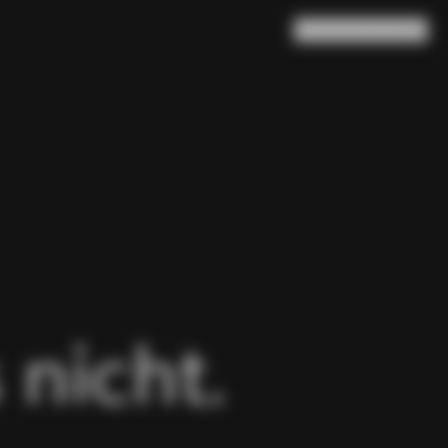
Suche
Warenkorb
(
0
)
 nicht.