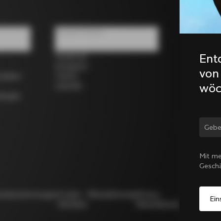
Soziale Medien
Ent
Facebook
Instagram
von
rrädern
Twitter
wöc
LinkedIn
dungen
Land
Mit me
Gesch
utzbestimmungen
Cookie-
Whistleblowing
Privacy
Modello
Richtlinie
Whistleblowing
231