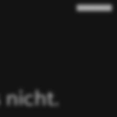
Suche
Warenkorb
(
0
)
 nicht.