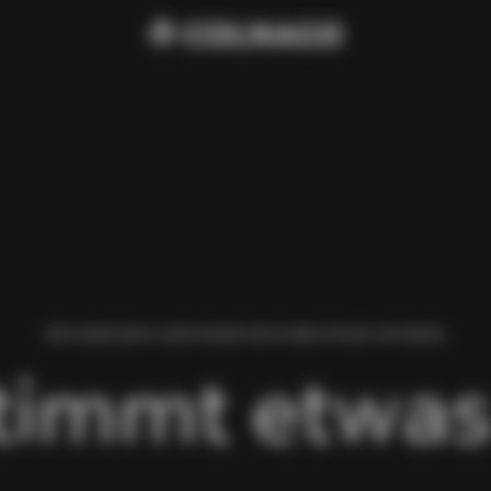
WIR HABEN BEIM LADEN DIESER SEITE EINEN FEHLER GEFUNDEN.
timmt etwas