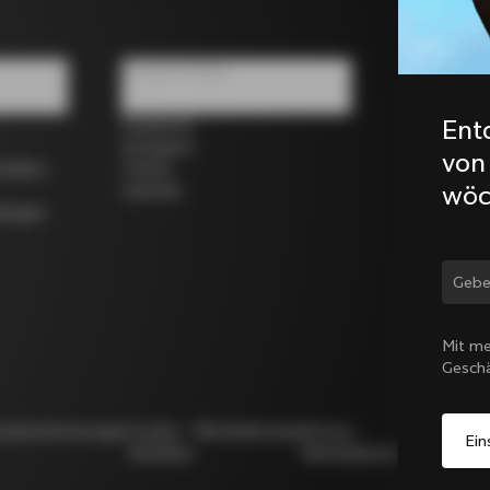
Soziale Medien
Ent
Facebook
Instagram
von
rrädern
Twitter
wöc
LinkedIn
dungen
Land
Mit me
Gesch
utzbestimmungen
Cookie-
Whistleblowing
Privacy
Modello
Richtlinie
Whistleblowing
231