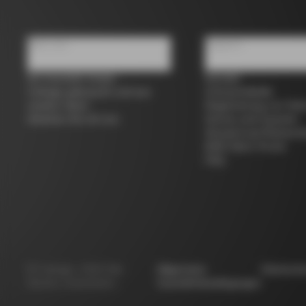
Über uns
Support
Ein Geschäft finden
Kontakt
Colnago gebraucht und aus
Grössentabelle
zweiter Hand
Registrierung von Fah
Arbeiten Sie mit uns
Service und Garantie
Versand und Rücksen
B2B Client Portal
FAQ
©
Colnago
2026
Alle
Allgemeine
Datensch
Rechte vorbehalten
Geschäftsbedingungen