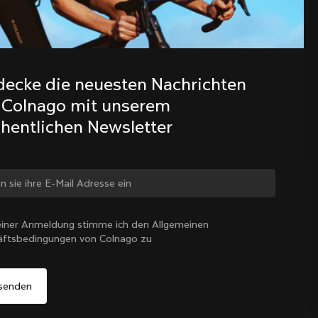
Entdecke die neuesten Nachrichten 
aus der Colnago Familie mit 
decke die neuesten Nachrichten 
unserem wöchentlichen Newsletter
 Colnago mit unserem 
hentlichen Newsletter
 ändern?
iner Anmeldung stimme ich den Allgemeinen
äftsbedingungen von Colnago zu
Ja, weiter auf der Website von Österreich
Österreich
|
Deutsch
Nein, auf der Vereinigte Staaten-Website bleiben
Wähle ein anderes Land