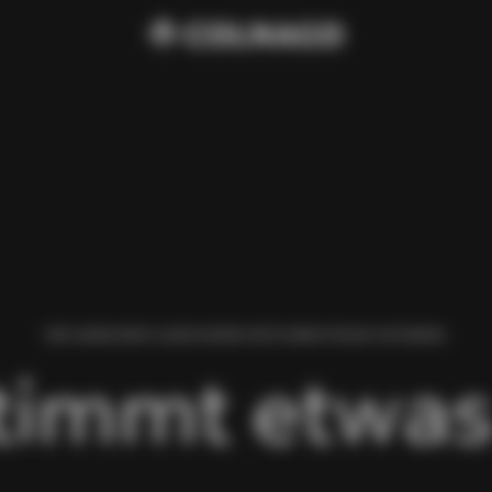
WIR HABEN BEIM LADEN DIESER SEITE EINEN FEHLER GEFUNDEN.
timmt etwas