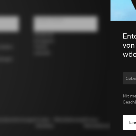
Soziale Medien
Ent
Facebook
Instagram
von
rrädern
Twitter
wöc
LinkedIn
dungen
Land
Mit me
Gesch
utzbestimmungen
Cookie-
Whistleblowing
Privacy
Modello
Richtlinie
Whistleblowing
231