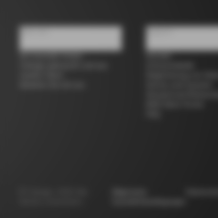
Über uns
Support
Ein Geschäft finden
Kontakt
Colnago gebraucht und aus
Grössentabelle
zweiter Hand
Registrierung von Fah
Arbeiten Sie mit uns
Service und Garantie
Versand und Rücksen
B2B Client Portal
FAQ
©
Colnago
2026
Alle
Allgemeine
Datensch
Rechte vorbehalten
Geschäftsbedingungen