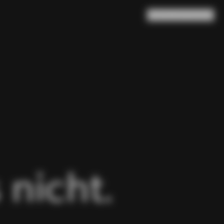
Suche
Warenkorb
(
0
)
 nicht.