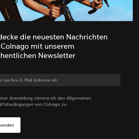
Entdecke die neuesten Nachrichten 
aus der Colnago Familie mit 
decke die neuesten Nachrichten 
unserem wöchentlichen Newsletter
 Colnago mit unserem 
hentlichen Newsletter
 ändern?
iner Anmeldung stimme ich den Allgemeinen
äftsbedingungen von Colnago zu
Ja, weiter auf der Website von Österreich
Österreich
|
Deutsch
Nein, auf der Vereinigte Staaten-Website bleiben
Wähle ein anderes Land