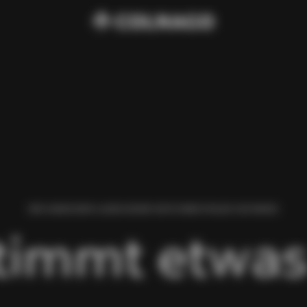
WIR HABEN BEIM LADEN DIESER SEITE EINEN FEHLER GEFUNDEN.
timmt etwas