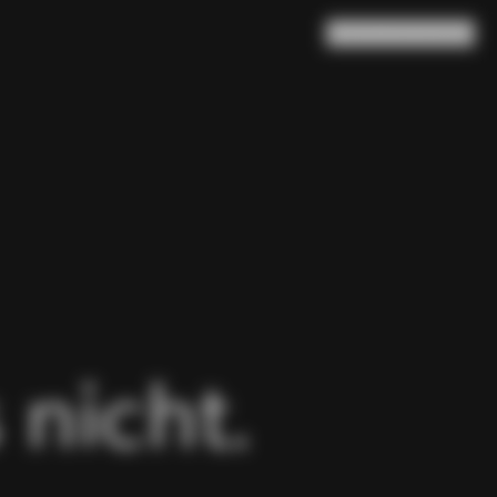
Suche
Warenkorb
(
0
)
 nicht.