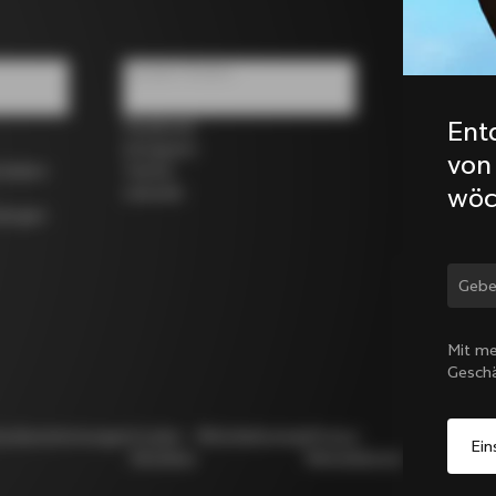
Soziale Medien
Ent
Facebook
Instagram
von
rrädern
Twitter
wöc
LinkedIn
dungen
Land
Mit me
Gesch
utzbestimmungen
Cookie-
Whistleblowing
Privacy
Modello
Richtlinie
Whistleblowing
231