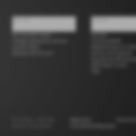
Über uns
Support
Ein Geschäft finden
Kontakt
Colnago gebraucht und aus
Grössentabelle
zweiter Hand
Registrierung von Fah
Arbeiten Sie mit uns
Service und Garantie
Versand und Rücksen
B2B Client Portal
FAQ
©
Colnago
2026
Alle
Allgemeine
Datensch
Rechte vorbehalten
Geschäftsbedingungen