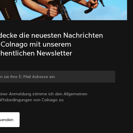
Entdecke die neuesten Nachrichten 
aus der Colnago Familie mit 
decke die neuesten Nachrichten 
unserem wöchentlichen Newsletter
 Colnago mit unserem 
hentlichen Newsletter
 ändern?
iner Anmeldung stimme ich den Allgemeinen
äftsbedingungen von Colnago zu
Ja, weiter auf der Website von Schweiz
Schweiz
|
Deutsch
Nein, auf der Vereinigte Staaten-Website bleiben
Wähle ein anderes Land